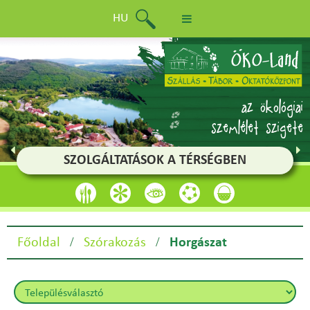
HU
az ökológiai
szemlélet szigete
SZOLGÁLTATÁSOK A TÉRSÉGBEN
/
/
Főoldal
Szórakozás
Horgászat