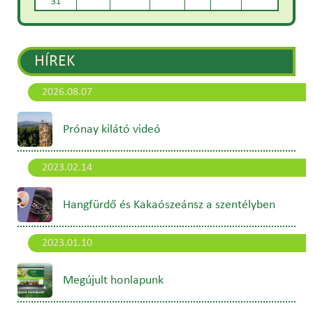
31
HÍREK
2026.08.07
Prónay kilátó videó
2023.02.14
Hangfürdő és Kakaószeánsz a szentélyben
2023.01.10
Megújult honlapunk