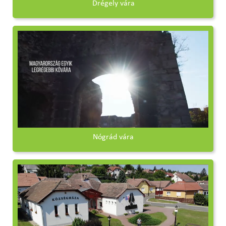
Drégely vára
Nógrád vára