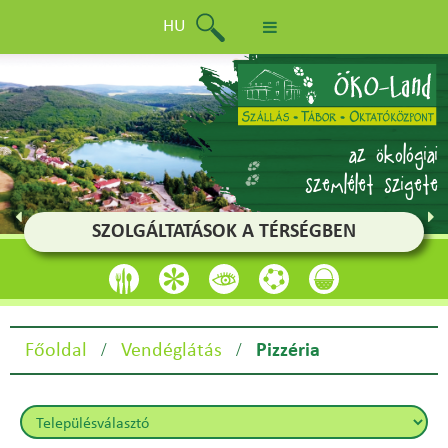
HU
az ökológiai
szemlélet szigete
SZOLGÁLTATÁSOK A TÉRSÉGBEN
/
/
Főoldal
Vendéglátás
Pizzéria