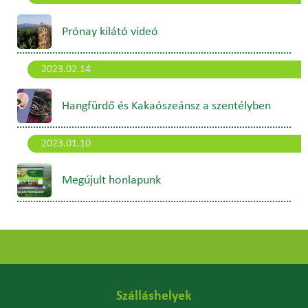
Prónay kilátó videó
2023.02.14
Hangfürdő és Kakaószeánsz a szentélyben
2023.01.10
Megújult honlapunk
Szálláshelyek