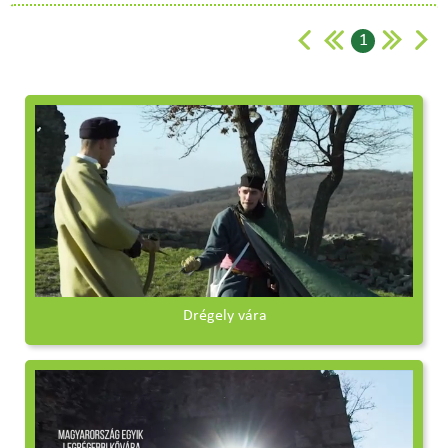
1
Drégely vára