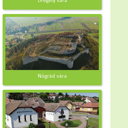
Drégely vára
Nógrád vára