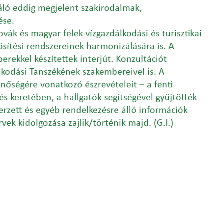
áló eddig megjelent szakirodalmak,
ése.
ovák és magyar felek vízgazdálkodási és turisztikai
ítési rendszereinek harmonizálására is. A
erekkel készítettek interjút. Konzultációt
lkodási Tanszékének szakembereivel is. A
inőségére vonatkozó észrevételeit – a fenti
 keretében, a hallgatók segítségével gyűjtötték
zerzett és egyéb rendelkezésre álló információk
ek kidolgozása zajlik/történik majd. (G.I.)