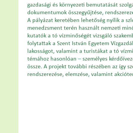
gazdasági és környezeti bemutatását szolg
dokumentumok összegyűjtése, rendszerez
A pályázat keretében lehetőség nyílik a szl
menedzsment terén használt nemzeti minős
kutatók a tó vízminőségét vizsgáló szakemb
folytattak a Szent István Egyetem Vízgazdá
lakosságot, valamint a turistákat a tó vízm
témához hasonlóan – személyes kérdőívezés
össze. A projekt további részében az így s
rendszerezése, elemzése, valamint akcióterv