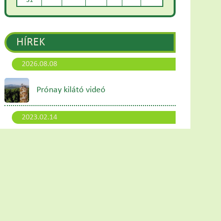
31
HÍREK
2026.08.08
Prónay kilátó videó
2023.02.14
Hangfürdő és Kakaószeánsz a
szentélyben
2023.01.10
Megújult honlapunk