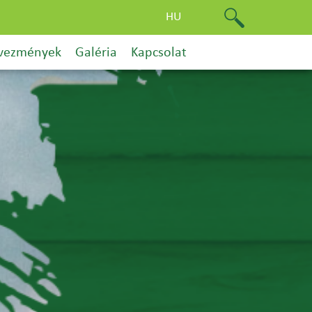
HU
vezmények
Galéria
Kapcsolat