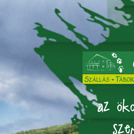
az öko
sze