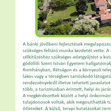
A bánki jövőbeni fejlesztések megalapozá
szükséges feltáró munka kezdetét vette. A 
célkitűzéshez szükséges adatgyűjtést a kut
gödöllői Szent István Egyetem hallgatóinak
Romhányban, Rétságon és a környező telep
lakos vagy a térségben tartózkodó látogat
rendezvényekről illetve tehetett javaslatot
több, a turizmusban érintett, helyi és járás
A megkérdezettek között a helyi önkormányz
tulajdonosok voltak, akik megoszthatták tu
ötleteiket. A külső, terepi kutatásokat te