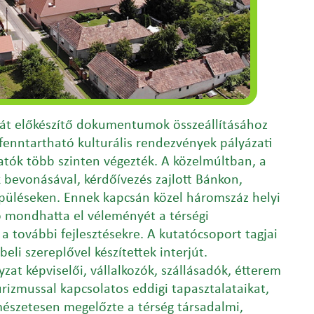
sát előkészítő dokumentumok összeállításához
fenntartható kulturális rendezvények pályázati
atók több szinten végezték. A közelmúltban, a
 bevonásával, kérdőívezés zajlott Bánkon,
üléseken. Ennek kapcsán közel háromszáz helyi
ó mondhatta el véleményét a térségi
 a további fejlesztésekre. A kutatócsoport tagjai
beli szereplővel készítettek interjút.
at képviselői, vállalkozók, szállásadók, étterem
rizmussal kapcsolatos eddigi tapasztalataikat,
rmészetesen megelőzte a térség társadalmi,