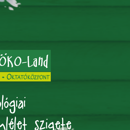
lógiai
mlélet szigete