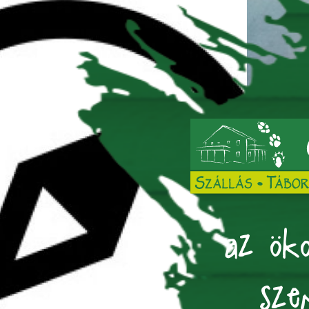
az öko
sze