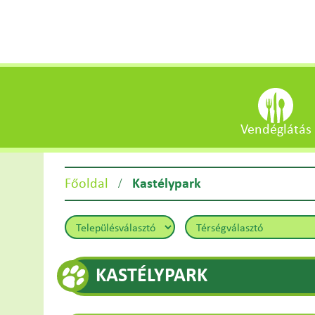
Vendéglátás
/
Főoldal
Kastélypark
KASTÉLYPARK