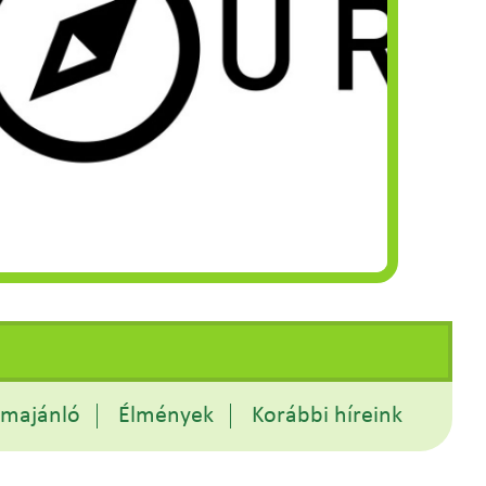
amajánló
Élmények
Korábbi híreink