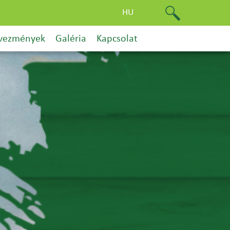
HU
vezmények
Galéria
Kapcsolat