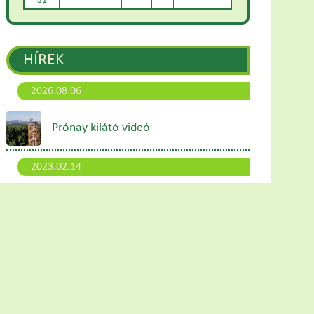
31
HÍREK
2026.08.06
Prónay kilátó videó
2023.02.14
Hangfürdő és Kakaószeánsz a
szentélyben
2023.01.10
Megújult honlapunk