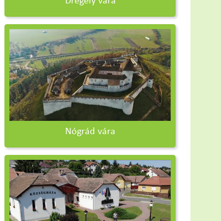
Drégely vára
Nógrád vára