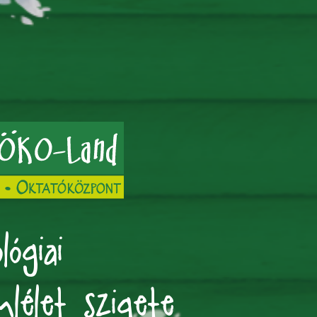
lógiai
mlélet szigete