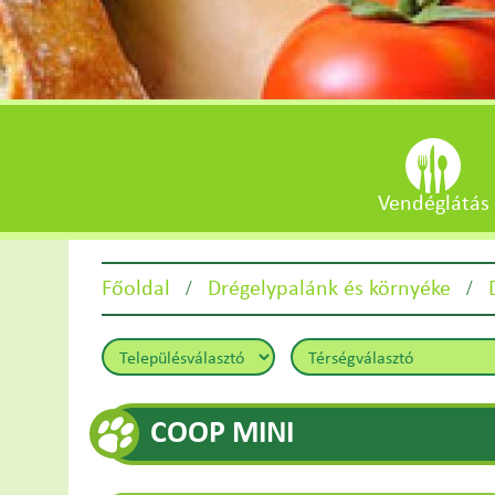
Vendéglátás
/
/
Főoldal
Drégelypalánk és környéke
COOP MINI