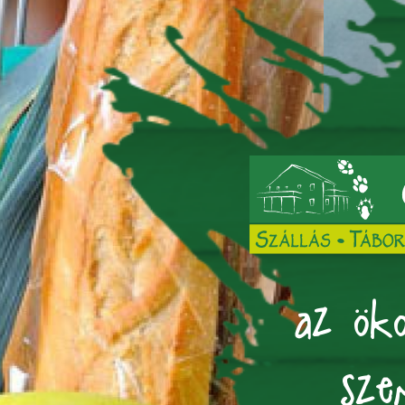
az öko
sze