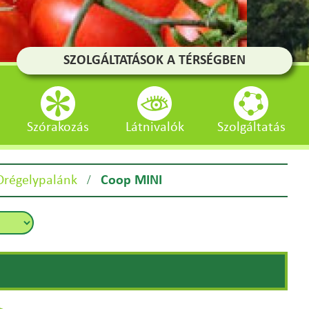
SZOLGÁLTATÁSOK A TÉRSÉGBEN
Szórakozás
Látnivalók
Szolgáltatás
/
Drégelypalánk
Coop MINI