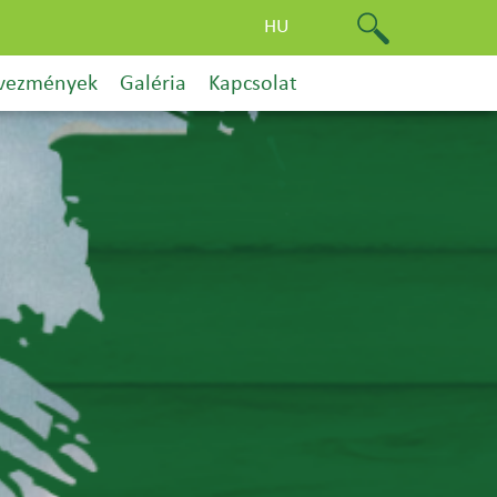
HU
vezmények
Galéria
Kapcsolat