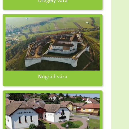
Drégely vára
Nógrád vára